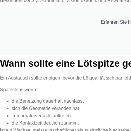
Besonders bei SMD-Bauteilen, Mikroelektronik und Rework-An
Erfahren Sie h
Wann sollte eine Lötspitze 
Ein Austausch sollte erfolgen, bevor die Lötqualität sichtbar lei
Spätestens wenn:
die Benetzung dauerhaft nachlässt
sich die Geometrie verändert hat
Temperaturverluste auftreten
die Kontaktzeit deutlich zunimmt
ist ein Wechsel meist wirtschaftlicher als zusätzliche Nacharbei