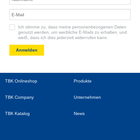
Ich stimme zu, dass meine personenbezogenen Daten
genutzt werden, um werbliche E-Mails zu erhalten, und
weiß, dass ich dies jederzeit widerrufen kann.
Anmelden
TBK Onlineshop
Produkte
TBK Company
Unternehmen
TBK Katalog
News