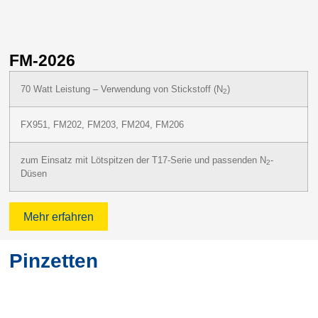
FM-2026
F
70 Watt Leistung – Verwendung von Stickstoff (N
)
2
FX951, FM202, FM203, FM204, FM206
zum Einsatz mit Lötspitzen der T17-Serie und passenden N
-
2
Düsen
Mehr erfahren
Pinzetten