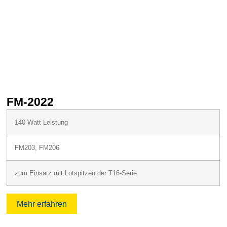
FM-2022
F
140 Watt Leistung
FM203, FM206
zum Einsatz mit Lötspitzen der T16-Serie
Mehr erfahren