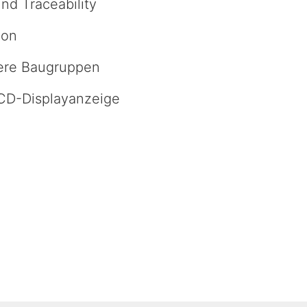
nd Traceability
ion
ßere Baugruppen
LCD-Displayanzeige